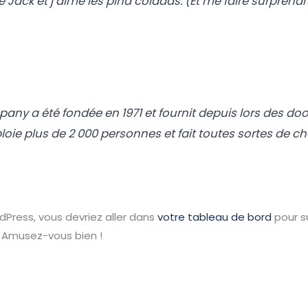
e Jack et j’aime les piña coladas. (Et me faire surprendre
ny a été fondée en 1971 et fournit depuis lors des doo
oie plus de 2 000 personnes et fait toutes sortes de c
dPress, vous devriez aller dans
votre tableau de bord
pour s
 Amusez-vous bien !